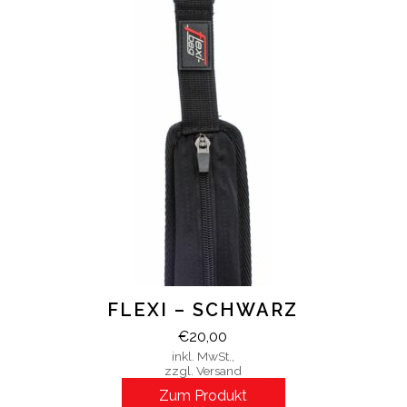
FLEXI – SCHWARZ
€
20,00
inkl. MwSt.,
zzgl. Versand
Zum Produkt