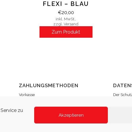
FLEXI – BLAU
€
20,00
inkl. MwSt.,
zzgl. Versand
Zum Produkt
ZAHLUNGSMETHODEN
DATEN
Vorkasse
Der Schutz
werden all
PayPal
Ausführli
Amazon Payments
Service zu
können Si
Akzeptieren