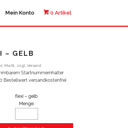
Mein Konto
0
Artikel
I – GELB
kl. MwSt.,
zzgl. Versand
nehmbarem Startnummernhalter
 Bestellwert versandkostenfrei
flexi – gelb
Menge: