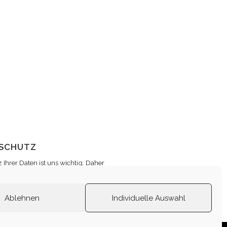
SCHUTZ
 Ihrer Daten ist uns wichtig. Daher
e Daten verschlüsselt gespeichert.
che Informationen zum Datenschutz
e unter
Datenschutz
einsehen.
Ablehnen
Individuelle Auswahl