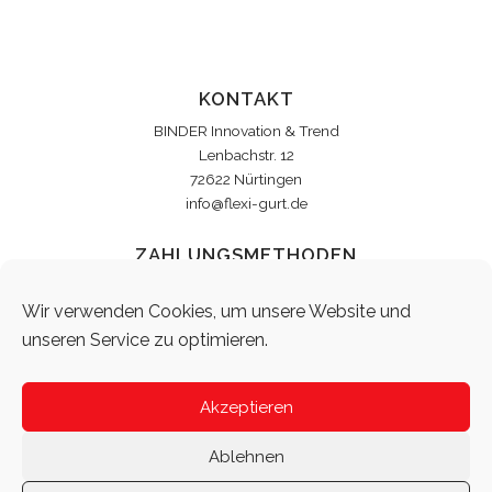
KONTAKT
BINDER Innovation & Trend
Lenbachstr. 12
72622 Nürtingen
info@flexi-gurt.de
ZAHLUNGSMETHODEN
Vorkasse
Wir verwenden Cookies, um unsere Website und
PayPal
unseren Service zu optimieren.
Amazon Payments
DATENSCHUTZ
Akzeptieren
Der Schutz Ihrer Daten ist uns wichtig. Daher werden alle Daten
verschlüsselt gespeichert. Ausführliche Informationen zum
Ablehnen
Datenschutz können Sie unter
Datenschutz
einsehen.